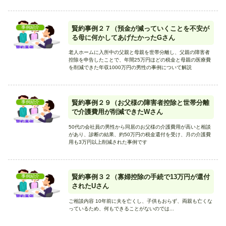
賢約事例２７（預金が減っていくことを不安が
事例紹介
る母に何かしてあげたかったGさん
老人ホームに入所中の父親と母親を世帯分離し、父親の障害者
控除を申告したことで、年間25万円ほどの税金と母親の医療費
を削減できた年収1000万円の男性の事例について解説
賢約事例２９（お父様の障害者控除と世帯分離
事例紹介
で介護費用が削減できたWさん
50代の会社員の男性から同居のお父様の介護費用が高いと相談
があり、診断の結果、約50万円の税金還付を受け、月の介護費
用も3万円以上削減された事例です
賢約事例３２（寡婦控除の手続で13万円が還付
事例紹介
されたUさん
ご相談内容 10年前に夫を亡くし、子供もおらず、両親も亡くな
っているため、何もできることがないのでは...