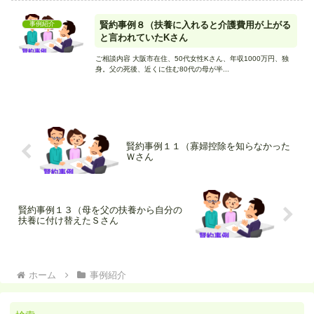
賢約事例８（扶養に入れると介護費用が上がる
事例紹介
と言われていたKさん
ご相談内容 大阪市在住、50代女性Kさん、年収1000万円、独
身。父の死後、近くに住む80代の母が半...
賢約事例１１（寡婦控除を知らなかった
Ｗさん
賢約事例１３（母を父の扶養から自分の
扶養に付け替えたＳさん
ホーム
事例紹介