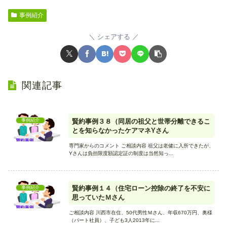
事例紹介
シェアする
関連記事
賢約事例３８（同居の祖父と世帯分離できるこ
事例紹介
とを知らなかったケアマネYさん
専門家からのコメント ご相談内容 祖父は老健に入所できたが、
Yさんは負担限度額認定証の制度は当然知っ...
賢約事例１４（住宅ローン控除の終了を不安に
事例紹介
思っていたＭさん
ご相談内容 川西市在住、50代男性Ｍさん、年収670万円、奥様
（パート社員）、子ども3人2013年に...